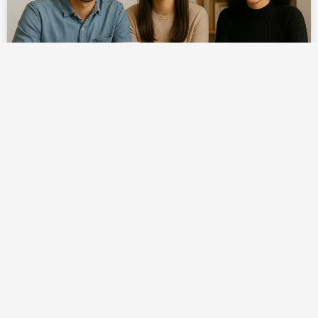
Negocios digitales que sí funcionan en México (y
puedes arrancar desde Toluca o CDMX)