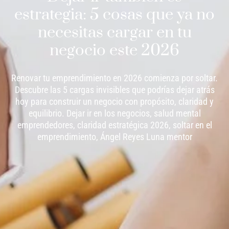
estrategia: 5 cosas que ya no
necesitas cargar en tu
negocio este 2026
Renovar tu emprendimiento en 2026 comienza por soltar.
Descubre las 5 cargas invisibles que podrías dejar atrás
hoy para construir un negocio con propósito, claridad y
equilibrio. Dejar ir en los negocios, salud mental
emprendedores, claridad estratégica 2026, soltar en el
emprendimiento, Ángel Reyes Luna mentor