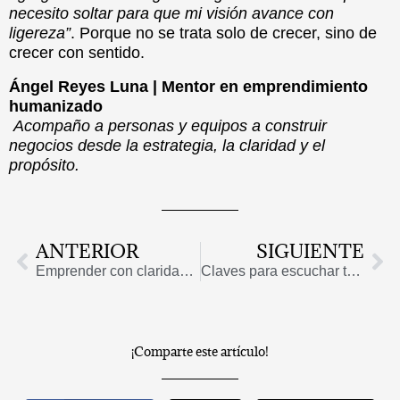
necesito soltar para que mi visión avance con
ligereza”
. Porque no se trata solo de crecer, sino de
crecer con sentido.
Ángel Reyes Luna | Mentor en emprendimiento
humanizado
Acompaño a personas y equipos a construir
negocios desde la estrategia, la claridad y el
propósito.
Ant
Si
ANTERIOR
SIGUIENTE
Emprender con claridad en 2026: cuando la decisión interna es más poderosa que cualquier plan
Claves para escuchar tu negocio como se escucha a una persona: una guía emocional para tomar mejores decisiones
¡Comparte este artículo!