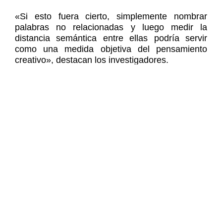
«Si esto fuera cierto, simplemente nombrar
palabras no relacionadas y luego medir la
distancia semántica entre ellas podría servir
como una medida objetiva del pensamiento
creativo», destacan los investigadores.
Sin embargo, los científicos señalan que la
prueba solo explora el
pensamiento
divergente
y la reactividad
verbal
, pero dejan
fuera el nivel de creatividad que tendrá la
persona en otras áreas, como en la cocina.
Los creadores del test aseguran que esta nueva
prueba es útil para los investigadores que
buscan una forma rápida de evaluar la
creatividad, pero también para los
empresarios
curiosos
interesados en probar su propia
capacidad general de innovación.