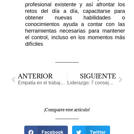
profesional existente y así afrontar los
retos del día a día, capacitarse para
obtener nuevas habilidades o
conocimientos ayuda a contar con las
herramientas necesarias para mantener
el control, incluso en los momentos más
difíciles
Ant
Sigu
ANTERIOR
SIGUIENTE
Empatía en el trabajo, ¿cómo inculcarla en líderes y trabajadores?
Liderazgo: 7 consejos para generar confianza en los colaboradores
¡Comparte este artículo!
Facebook
Twitter