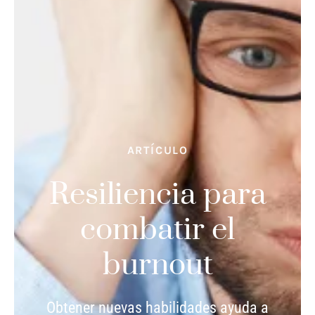
ARTÍCULO
Resiliencia para
combatir el
burnout
Obtener nuevas habilidades ayuda a