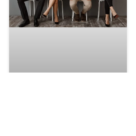
Preguntas importantes que te harán en una
entrevista de trabajo
De acuerdo con una encuesta de Indeed, el
desarrollo de la entrevista marca la diferencia
entre 2 o más candidatos con el mismo perfil
profesional y/o experiencia