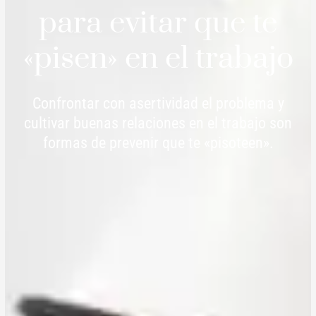
para evitar que te
«pisen» en el trabajo
Confrontar con asertividad el problema y
cultivar buenas relaciones en el trabajo son
formas de prevenir que te «pisoteen».