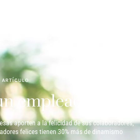
ARTÍCULO
n empleado feliz?
resas aporten a la felicidad de sus colaboradores,
adores felices tienen 30% más de dinamismo