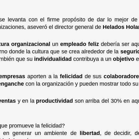
se levanta con el firme propósito de dar lo mejor de
nizaciones, aseveró el director general de
Helados Hola
tura
organizacional
un
empleado feliz
debería ser aq
orno donde la cultura que se crea alrededor de la
seguri
ambién que su
individualidad
contribuya a un
objetivo
e
empresas
aporten a la
felicidad
de sus
colaborador
enganche
con la organización y pueden mostrar todo su
ventas
y en la
productividad
son arriba del 30% en aq
ue promueve la felicidad?
a en generar un ambiente de
libertad
, de decidir, de