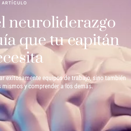
ARTÍCULO
l neuroliderazgo
uía que tu capitán
cesita
ar exitosamente equipos de trabajo, sino también
s mismos y comprender a los demás.