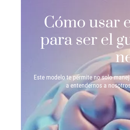
Cómo usar e
para ser el g
ne
Este modelo te permite no solo manej
a entendernos a nosotro